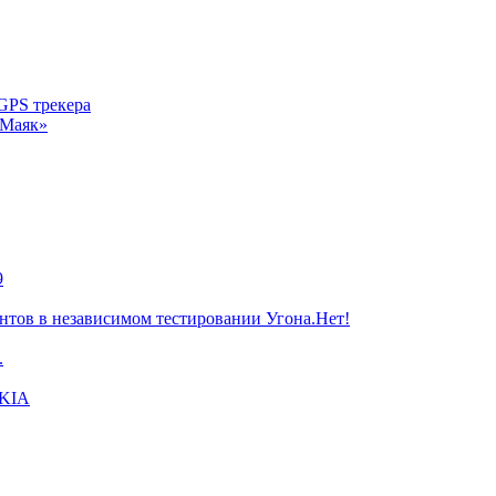
 GPS трекера
-Маяк»
9
тов в независимом тестировании Угона.Нет!
.
 KIA