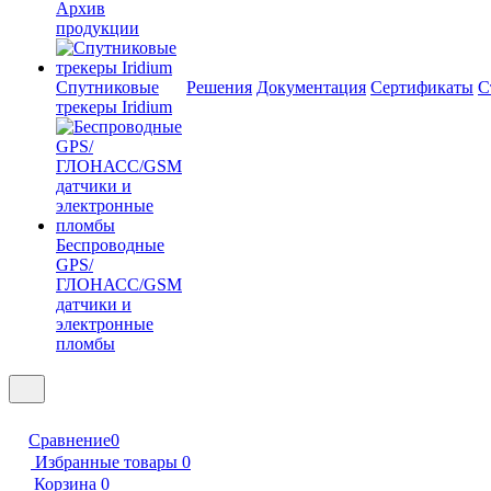
Архив
продукции
Спутниковые
Решения
Документация
Сертификаты
С
трекеры Iridium
Беспроводные
GPS/
ГЛОНАСС/GSM
датчики и
электронные
пломбы
Сравнение
0
Избранные товары
0
Корзина
0