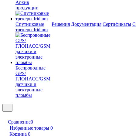
Архив
продукции
Спутниковые
Решения
Документация
Сертификаты
С
трекеры Iridium
Беспроводные
GPS/
ГЛОНАСС/GSM
датчики и
электронные
пломбы
Сравнение
0
Избранные товары
0
Корзина
0