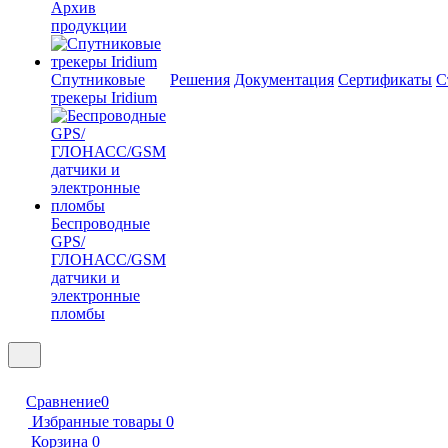
Архив
продукции
Спутниковые
Решения
Документация
Сертификаты
С
трекеры Iridium
Беспроводные
GPS/
ГЛОНАСС/GSM
датчики и
электронные
пломбы
Сравнение
0
Избранные товары
0
Корзина
0